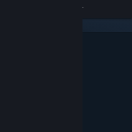
Sign in
Gedung
Komuniti
Tentang
Sokongan
Ubah bahasa
Dapatkan Steam Mobile App
Lihat laman web desktop