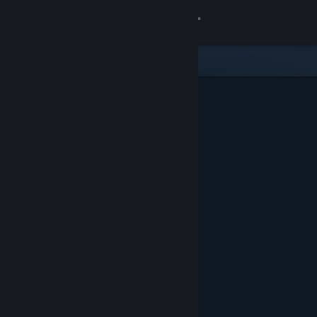
Iniciar sesión
Tienda
Comunidad
Acerca de
Soporte
Cambiar idioma
Obtener la aplicación de Steam Mobile
Ver versión clásica