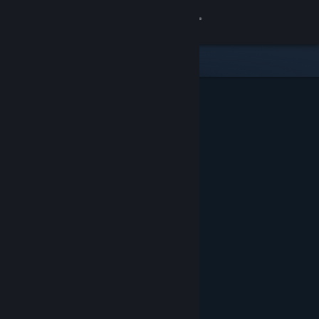
Login
Toko
Komunitas
Tentang
Bantuan
Ubah bahasa
Dapatkan Aplikasi Seluler Steam
Lihat situs web desktop