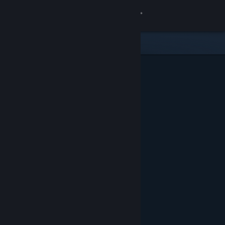
Se connecter
Magasin
Communauté
À propos
Support
Changer la langue
Télécharger l'application mobile Steam
Voir version ordi. du site