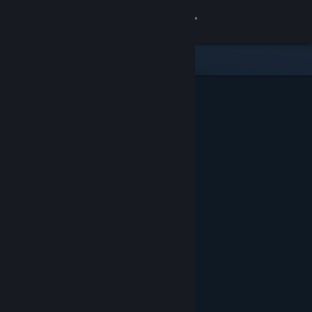
Kirjaudu sisään
Kauppa
Yhteisö
Tietoa
Tuki
Vaihda kieli
Hanki Steam-mobiilisovellus
Näytä työpöytäsivusto