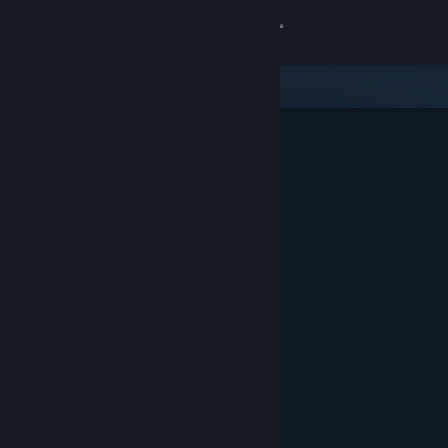
Log på
Butik
Fællesskab
Om
Support
Skift sprog
Hent Steam-mobilappen
Vis desktop-webside