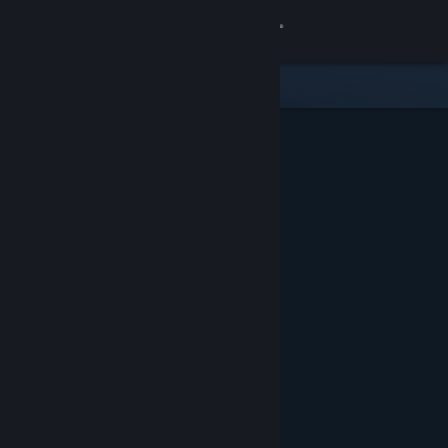
Přihlásit se
Obchod
Komunita
Informace
Podpora
Změnit jazyk
Mobilní aplikace služby Steam
Desktopová verze stránky