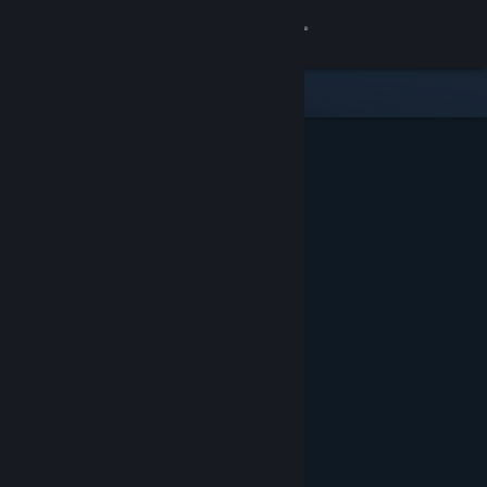
Вписване
Магазин
Общност
Относно
Поддръжка
Смяна на езика
Сдобийте се с мобилното Steam приложение
Преглед на сайта за настолни компютри