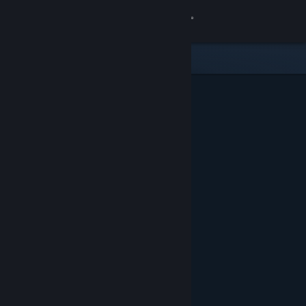
Logga in
Butik
Gemenskap
Om
Support
Byt språk
Skaffa Steams mobilapp
Se skrivbordswebbplats