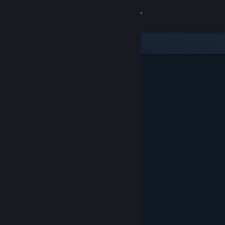
Đăng nhập
Cửa hàng
Cộng đồng
Thông tin
Hỗ trợ
Thay đổi ngôn ngữ
Cài ứng dụng Steam di động
Xem web cho desktop