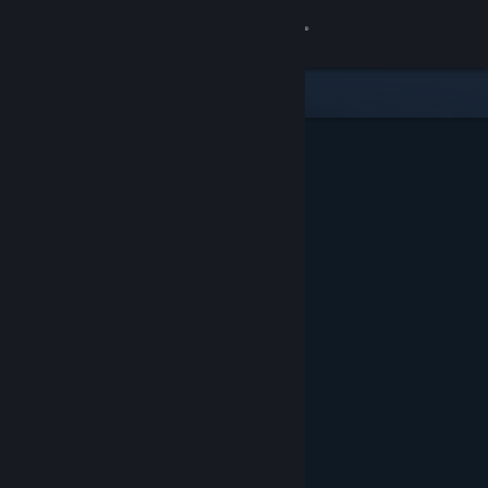
Iniciar sesión
Tienda
Comunidad
Acerca de
Soporte
Cambiar idioma
Obtener la aplicación de Steam Mobile
Ver versión clásica