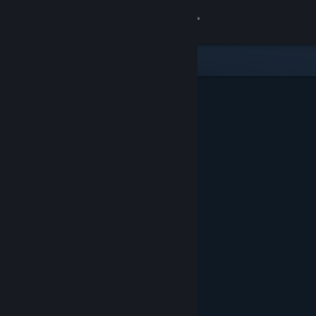
Accedi
Negozio
Comunità
Informazioni
Assistenza
Cambia la lingua
Ottieni l'app mobile di Steam
Visualizza il sito web per desktop