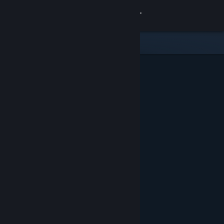
Увійти
Крамниця
Спільнота
Інформація
Підтримка
Змінити мову
Завантажити мобільний застосунок Steam
Переглянути повну версію