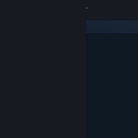
Logga in
Butik
Gemenskap
Om
Support
Byt språk
Skaffa Steams mobilapp
Se skrivbordswebbplats