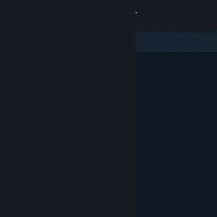
Iniciar sesión
Tienda
Comunidad
Acerca de
Soporte
Cambiar idioma
Obtener la aplicación de Steam Mobile
Ver versión clásica