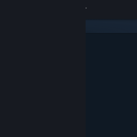
Přihlásit se
Obchod
Komunita
Informace
Podpora
Změnit jazyk
Mobilní aplikace služby Steam
Desktopová verze stránky