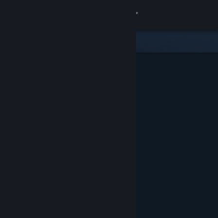
Iniciar sesión
Tienda
Comunidad
Acerca de
Soporte
Cambiar idioma
Obtener la aplicación de Steam Mobile
Ver versión clásica