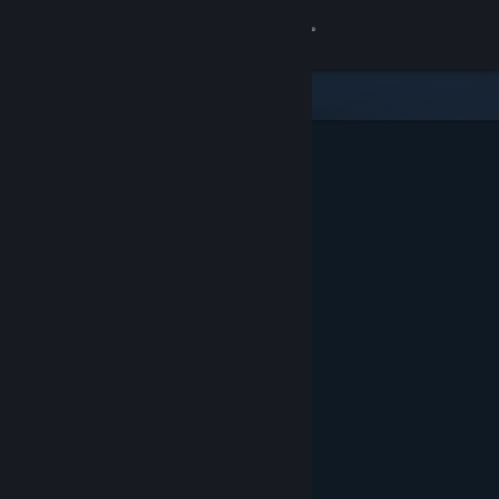
Se connecter
Magasin
Communauté
À propos
Support
Changer la langue
Télécharger l'application mobile Steam
Voir version ordi. du site