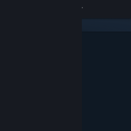
Bejelentkezés
Áruház
Közösség
Névjegy
Támogatás
Nyelvváltás
A Steam mobilalkalmazás beszerzése
Asztali weboldalra váltás