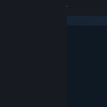
Anmelden
Shop
Community
Info
Support
Sprache ändern
Steam-Mobile-App herunterladen
Desktopversion anzeigen