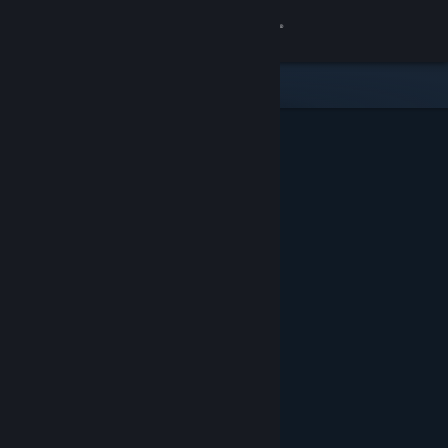
Đăng nhập
Cửa hàng
Cộng đồng
Thông tin
Hỗ trợ
Thay đổi ngôn ngữ
Cài ứng dụng Steam di động
Xem web cho desktop