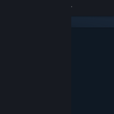
Login
Toko
Komunitas
Tentang
Bantuan
Ubah bahasa
Dapatkan Aplikasi Seluler Steam
Lihat situs web desktop