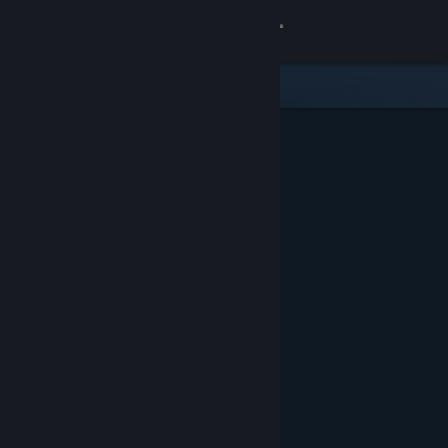
로그인
상점
커뮤니티
정보
지원
언어 변경
Steam 모바일 앱 다운로드
PC 웹사이트 보기