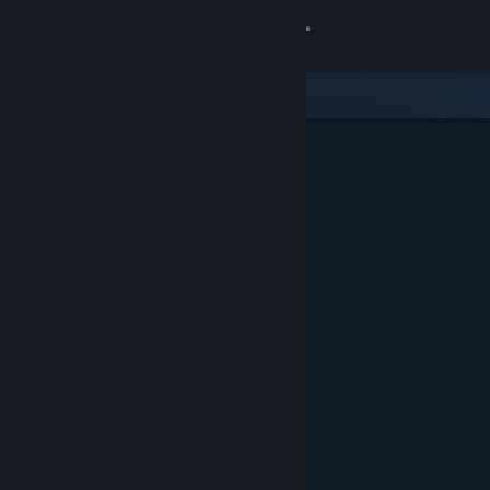
Anmelden
Shop
Community
Info
Support
Sprache ändern
Steam-Mobile-App herunterladen
Desktopversion anzeigen