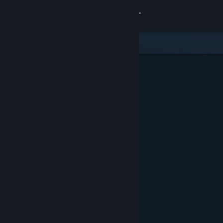
Se connecter
Magasin
Communauté
À propos
Support
Changer la langue
Télécharger l'application mobile Steam
Voir version ordi. du site