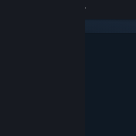
Iniciar sesión
Tienda
Comunidad
Acerca de
Soporte
Cambiar idioma
Descargar Steam Mobile
Ver versión clásica