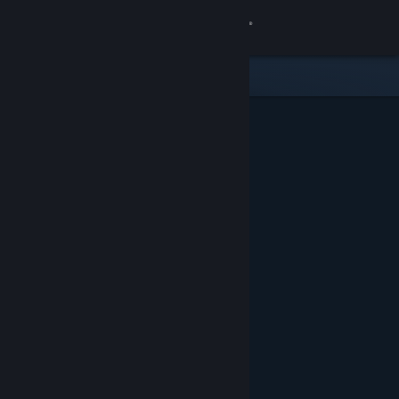
Iniciar sessão
Loja
Comunidade
Sobre
Apoio
Alterar idioma
Instala a app móvel do Steam
Ver versão para computadores