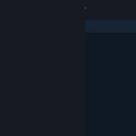
Se connecter
Magasin
Communauté
À propos
Support
Changer la langue
Télécharger l'application mobile Steam
Voir version ordi. du site