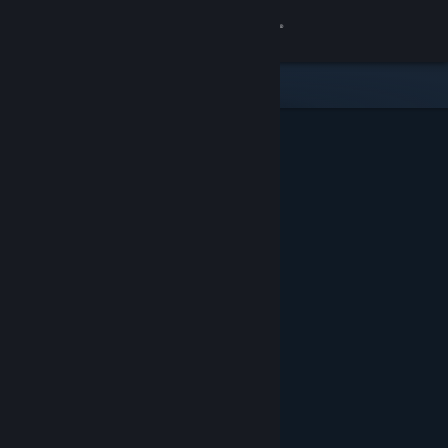
Giriş yap
Mağaza
Topluluk
Hakkında
Destek
Dili değiştir
Steam mobil uygulamasını yükle
Masaüstü internet sitesini görüntüle