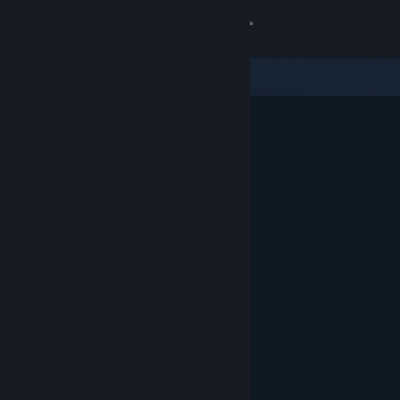
Logga in
Butik
Gemenskap
Om
Support
Byt språk
Skaffa Steams mobilapp
Se skrivbordswebbplats