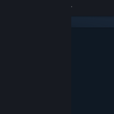
Conectează-te
Magazin
Comunitate
Despre
Asistență
Schimbă limba
Obține aplicația Steam pentru dispozitive mobile
Vezi site în versiunea pentru desktop