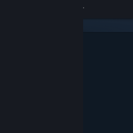
Zaloguj się
Sklep
Społeczność
Informacje
Wsparcie
Zmień język
Pobierz aplikację mobilną Steam
Wersja przeglądarkowa