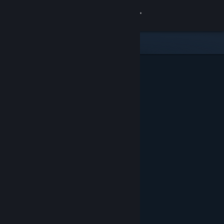
Giriş yap
Mağaza
Topluluk
Hakkında
Destek
Dili değiştir
Steam mobil uygulamasını yükle
Masaüstü internet sitesini görüntüle