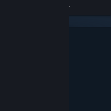
Zaloguj się
Sklep
Społeczność
Informacje
Wsparcie
Zmień język
Pobierz aplikację mobilną Steam
Wersja przeglądarkowa