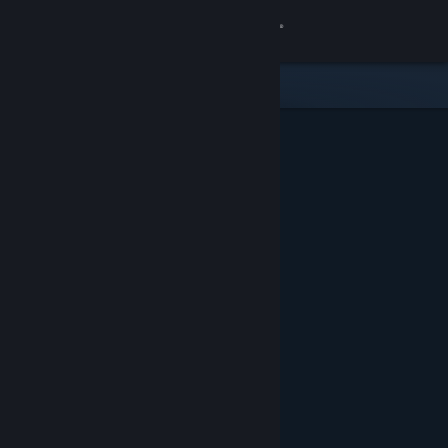
Logg inn
Butikk
Samfunn
Om
Kundestøtte
Bytt språk
Skaff deg Steam-appen på mobil
Vis skrivebordsversjon