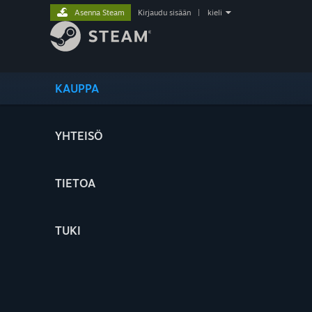
Asenna Steam
Kirjaudu sisään
|
kieli
KAUPPA
YHTEISÖ
TIETOA
TUKI