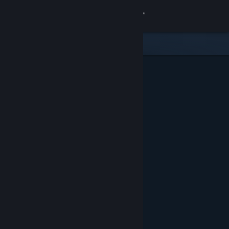
Zaloguj się
Sklep
Społeczność
Informacje
Wsparcie
Zmień język
Pobierz aplikację mobilną Steam
Wersja przeglądarkowa