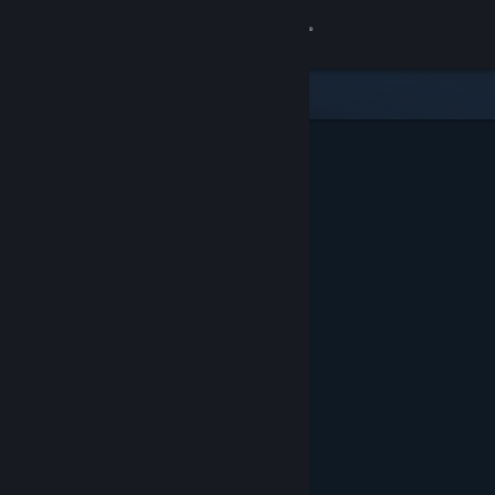
Sign in
Gedung
Komuniti
Tentang
Sokongan
Ubah bahasa
Dapatkan Steam Mobile App
Lihat laman web desktop