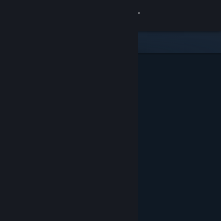
Giriş yap
Mağaza
Topluluk
Hakkında
Destek
Dili değiştir
Steam mobil uygulamasını yükle
Masaüstü internet sitesini görüntüle