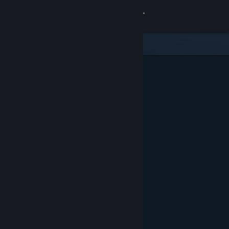
เข้าสู่ระบบ
ร้านค้า
ชุมชน
เกี่ยวกับ
ฝ่ายสนับสนุน
เปลี่ยนภาษา
รับแอป Steam แบบพกพา
ชมเว็บไซต์สำหรับเดสก์ท็อป