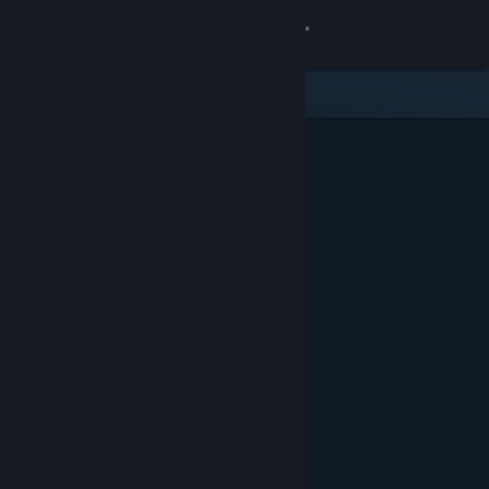
Logga in
Butik
Gemenskap
Om
Support
Byt språk
Skaffa Steams mobilapp
Se skrivbordswebbplats