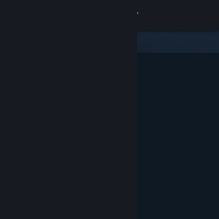
Sign in
Gedung
Komuniti
Tentang
Sokongan
Ubah bahasa
Dapatkan Steam Mobile App
Lihat laman web desktop