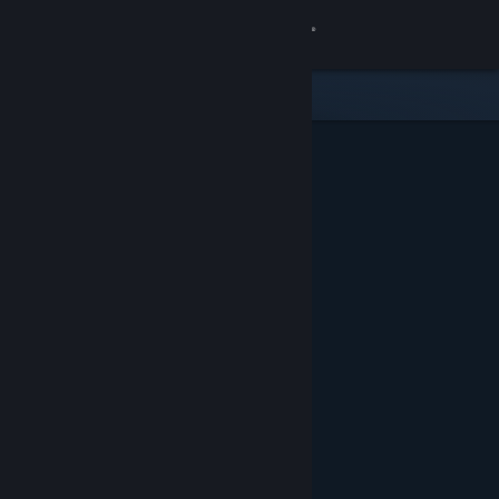
Inloggen
Winkel
Community
Over
Ondersteuning
Taal wijzigen
Download de mobiele Steam-app
Desktopwebsite weergeven