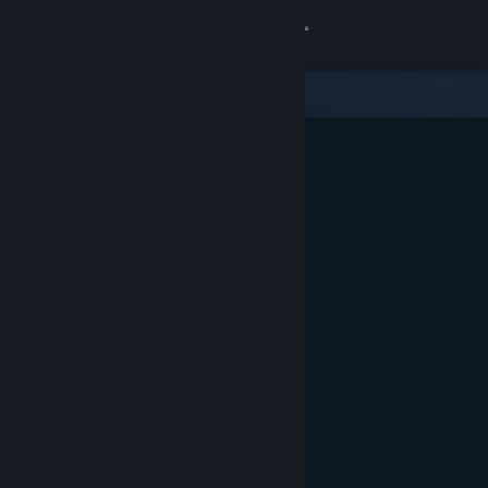
Log på
Butik
Fællesskab
Om
Support
Skift sprog
Hent Steam-mobilappen
Vis desktop-webside