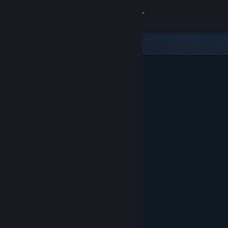
Iniciar sessão
Loja
Comunidade
Sobre
Suporte
Alterar idioma
Baixe o aplicativo móvel do Steam
Ver versão para computadores