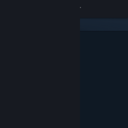
Se connecter
Magasin
Communauté
À propos
Support
Changer la langue
Télécharger l'application mobile Steam
Voir version ordi. du site