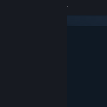
Kirjaudu sisään
Kauppa
Yhteisö
Tietoa
Tuki
Vaihda kieli
Hanki Steam-mobiilisovellus
Näytä työpöytäsivusto