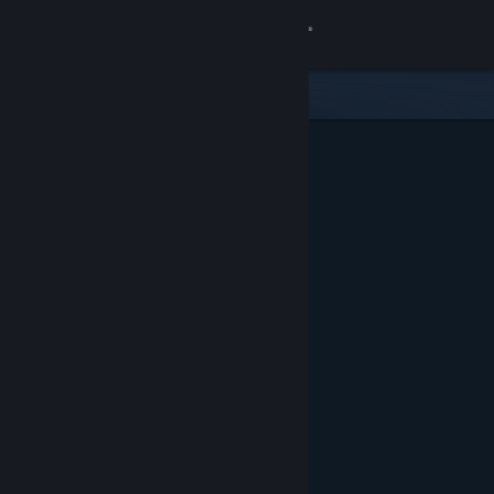
Sign in
Gedung
Komuniti
Tentang
Sokongan
Ubah bahasa
Dapatkan Steam Mobile App
Lihat laman web desktop