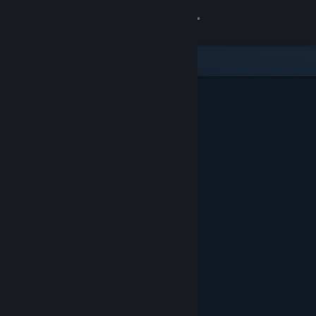
Iniciar sesión
Tienda
Comunidad
Acerca de
Soporte
Cambiar idioma
Obtener la aplicación de Steam Mobile
Ver versión clásica