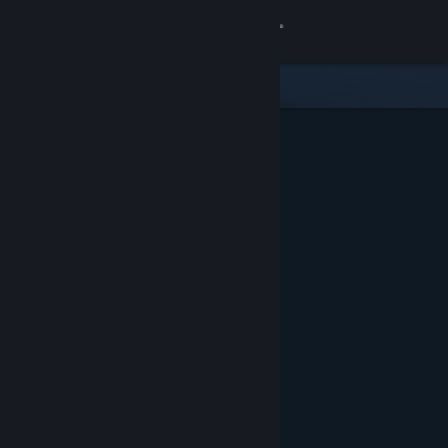
Bejelentkezés
Áruház
Közösség
Névjegy
Támogatás
Nyelvváltás
A Steam mobilalkalmazás beszerzése
Asztali weboldalra váltás